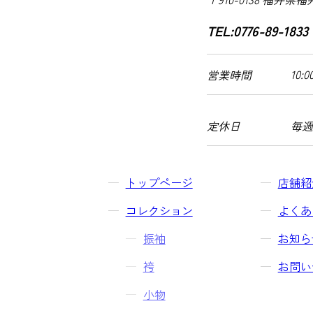
TEL:0776-89-1833
10:0
営業時間
定休日
毎週
トップページ
店舗紹
コレクション
よくあ
振袖
お知ら
袴
お問い
小物