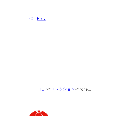
Prev
TOP
コレクション
irone...