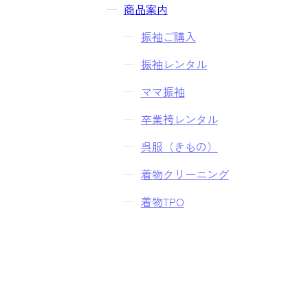
商品案内
振袖ご購入
振袖レンタル
ママ振袖
卒業袴レンタル
呉服（きもの）
着物クリーニング
着物TPO