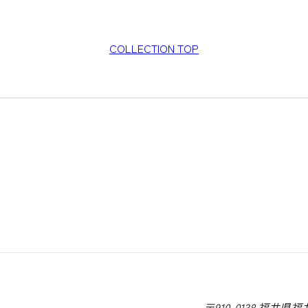
COLLECTION TOP
〒910-0138 福井県