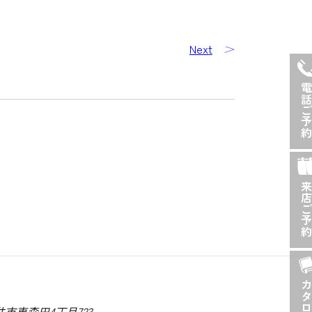
Next
電話ご予
来店ご予
福井市東森田4丁目723