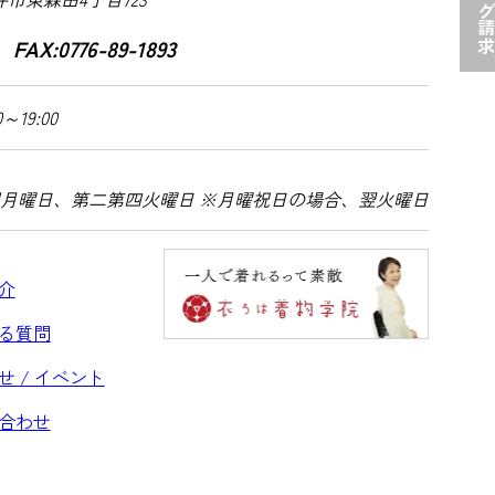
カタログ請
 FAX:0776-89-1893
0～19:00
月曜日、第二第四火曜日 ※月曜祝日の場合、翌火曜日
介
る質問
せ / イベント
合わせ