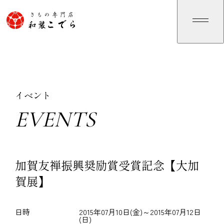
イベント
EVENTS
E
V
E
N
T
S
加賀友禅振興奨励賞受賞記念【大加
賀展】
日時
2015年07月10日(金)～2015年07月12日
(日)