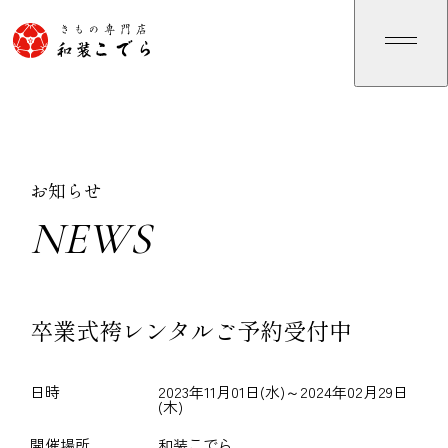
お知らせ
NEWS
N
E
W
S
卒業式袴レンタルご予約受付中
日時
2023年11月01日(水)～2024年02月29日
(木)
開催場所
和装こでら