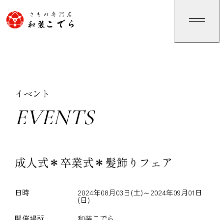
イベント
EVENTS
E
V
E
N
T
S
成人式＊卒業式＊髪飾りフェア
日時
2024年08月03日(土)～2024年09月01日
(日)
開催場所
和装こでら