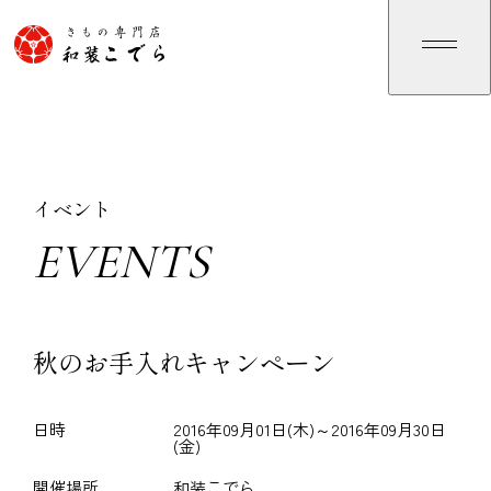
イベント
EVENTS
E
V
E
N
T
S
秋のお手入れキャンペーン
日時
2016年09月01日(木)～2016年09月30日
(金)
開催場所
和装こでら